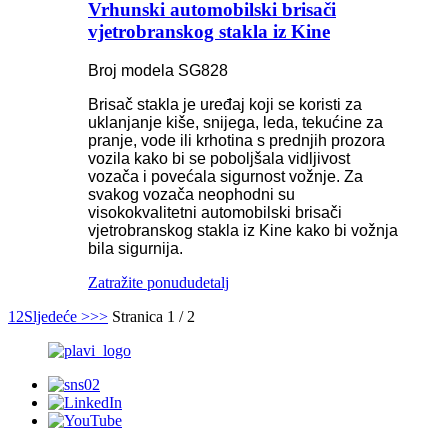
Vrhunski automobilski brisači
vjetrobranskog stakla iz Kine
Broj modela SG828
Brisač stakla je uređaj koji se koristi za
uklanjanje kiše, snijega, leda, tekućine za
pranje, vode ili krhotina s prednjih prozora
vozila kako bi se poboljšala vidljivost
vozača i povećala sigurnost vožnje. Za
svakog vozača neophodni su
visokokvalitetni automobilski brisači
vjetrobranskog stakla iz Kine kako bi vožnja
bila sigurnija.
Zatražite ponudu
detalj
1
2
Sljedeće >
>>
Stranica 1 / 2