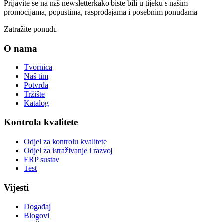
Prijavite se na naš newsletter
kako biste bili u tijeku s našim
promocijama, popustima, rasprodajama i posebnim ponudama
Zatražite ponudu
O nama
Tvornica
Naš tim
Potvrda
Tržište
Katalog
Kontrola kvalitete
Odjel za kontrolu kvalitete
Odjel za istraživanje i razvoj
ERP sustav
Test
Vijesti
Događaj
Blogovi