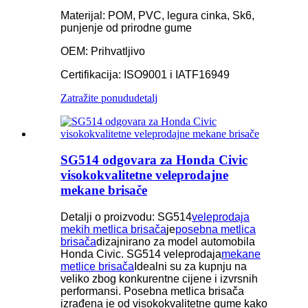
Materijal: POM, PVC, legura cinka, Sk6,
punjenje od prirodne gume
OEM: Prihvatljivo
Certifikacija: ISO9001 i IATF16949
Zatražite ponudu
detalj
SG514 odgovara za Honda Civic
visokokvalitetne veleprodajne
mekane brisače
Detalji o proizvodu: SG514
veleprodaja
mekih metlica brisača
je
posebna metlica
brisača
dizajnirano za model automobila
Honda Civic. SG514 veleprodaja
mekane
metlice brisača
Idealni su za kupnju na
veliko zbog konkurentne cijene i izvrsnih
performansi. Posebna metlica brisača
izrađena je od visokokvalitetne gume kako