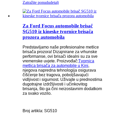
Zatražite ponudu
detalj
Za Ford Focus automobile brisač
SG510 iz kineske tvornice brisača
prozora automobila
Predstavljamo naše profesionalne metlice
brisača prozora! Dizajnirane za vrhunske
performanse, ovi brisači idealni su za sve
vremenske uvjete. Proizvođač:
Tvornica
metlica brisača za automobile u Kini
,
njegova napredna tehnologija osigurava
čišćenje bez tragova, poboljšavajući
vidljivost i sigurnost. Uživajte u prednostima
dugotrajne izdržljivosti i učinkovitog
brisanja, što ga čini neizostavnim dodatkom
za svako vozilo.
Broj artikla: SG510