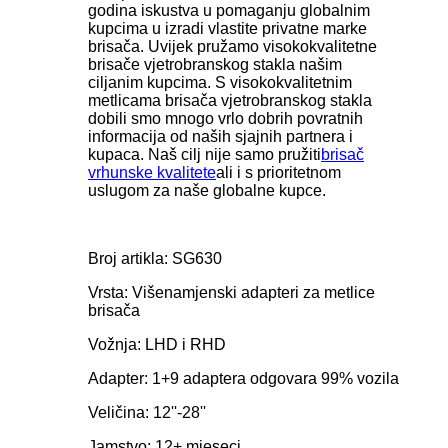
godina iskustva u pomaganju globalnim
kupcima u izradi vlastite privatne marke
brisača. Uvijek pružamo visokokvalitetne
brisače vjetrobranskog stakla našim
ciljanim kupcima. S visokokvalitetnim
metlicama brisača vjetrobranskog stakla
dobili smo mnogo vrlo dobrih povratnih
informacija od naših sjajnih partnera i
kupaca. Naš cilj nije samo pružiti
brisač
vrhunske kvalitete
ali i s prioritetnom
uslugom za naše globalne kupce.
Broj artikla: SG630
Vrsta: Višenamjenski adapteri za metlice
brisača
Vožnja: LHD i RHD
Adapter: 1+9 adaptera odgovara 99% vozila
Veličina: 12''-28''
Jamstvo: 12+ mjeseci