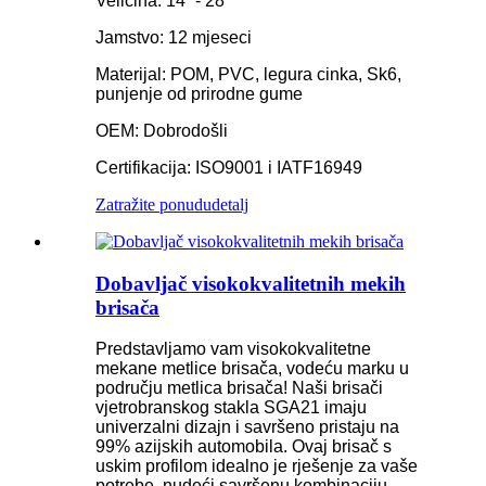
Veličina: 14” - 28”
Jamstvo: 12 mjeseci
Materijal: POM, PVC, legura cinka, Sk6,
punjenje od prirodne gume
OEM: Dobrodošli
Certifikacija: ISO9001 i IATF16949
Zatražite ponudu
detalj
Dobavljač visokokvalitetnih mekih
brisača
Predstavljamo vam visokokvalitetne
mekane metlice brisača, vodeću marku u
području metlica brisača! Naši brisači
vjetrobranskog stakla SGA21 imaju
univerzalni dizajn i savršeno pristaju na
99% azijskih automobila. Ovaj brisač s
uskim profilom idealno je rješenje za vaše
potrebe, nudeći savršenu kombinaciju