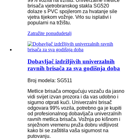
99% vozila na tržištu. Univerzalne metlice
brisača vjetrobranskog stakla SG520
dolaze s PVC spojlerom za hvatanje sile
vjetra tijekom vožnje. Vrlo su isplativi i
popularni na tržištu.
Zatražite ponudu
detalj
Dobavljač izdržljivih univerzalnih
ravnih brisača za sva godišnja doba
Broj modela: SG511
Metlice brisača omogućuju vozaču da jasno
vidi svijet izvan prozora i da vas udobno i
sigurno otprati kući. Univerzalni brisač
odgovara 99% vozila, potrebno ga je kupiti
od profesionalnog dobavljača univerzalnih
ravnih metlica brisača. Vožnja po kišnom i
snježnom vremenu pruža dobru vidljivost
kako bi se zaštitila vaša sigurnost na
putovanju.