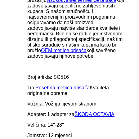
pružanju
visokokvalitetne metlice brisača
koji
zadovoljavaju specifične zahtjeve naših
kupaca. S našom stručnošću i
najsuvremenijim proizvodnim pogonima
osiguravamo da naši proizvodi
zadovoljavaju najviše standarde kvalitete i
performansi. Bilo da se radi o jedinstvenom
dizajnu ili prilagođenoj specifikaciji, naš tim
blisko surađuje s našim kupcima kako bi
pružio
OEM metlice brisača
koji savršeno
zadovoljavaju njihove potrebe.
Broj artikla: SG516
Tip:
Posebna metlica brisača
Kvaliteta
originalne opreme
Vožnja: Vožnja lijevom stranom
Adapter: 1 adapter za
ŠKODA OCTAVIA
Veličina: 14''-28''
Jamstvo: 12 mjeseci