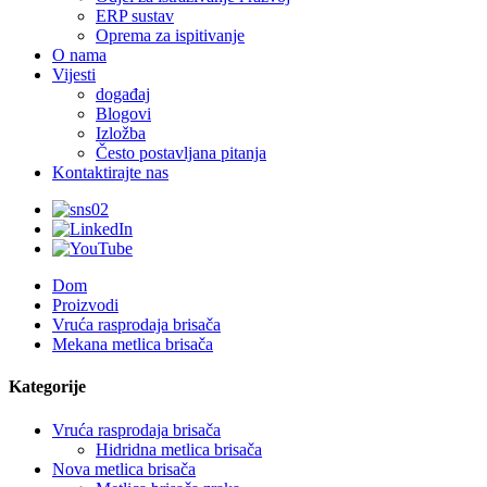
ERP sustav
Oprema za ispitivanje
O nama
Vijesti
događaj
Blogovi
Izložba
Često postavljana pitanja
Kontaktirajte nas
Dom
Proizvodi
Vruća rasprodaja brisača
Mekana metlica brisača
Kategorije
Vruća rasprodaja brisača
Hidridna metlica brisača
Nova metlica brisača