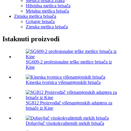
Metlica brisača zraka
Hibridna metlica brisača
Metalna metlica brisača
Zimska metlica brisača
Grijanje brisača
Zimska metlica brisača
Istaknuti proizvodi
SG609-2 profesionalne teške metlice brisača iz
Kine
Kineska tvornica višenamjenskih brisača
SG812 Proizvođač višenamjenskih adaptera za
brisače iz Kine
Dobavljač visokokvalitetnih mekih brisača