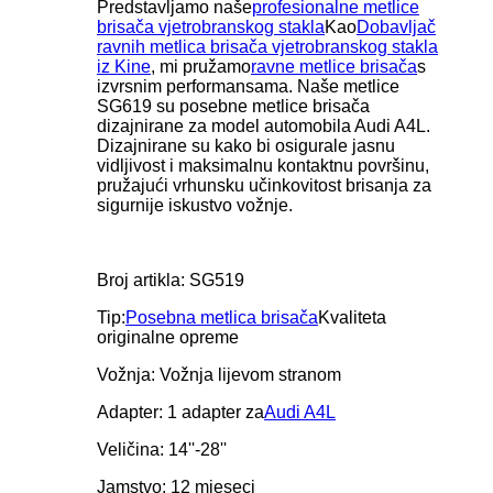
Predstavljamo naše
profesionalne metlice
brisača vjetrobranskog stakla
Kao
Dobavljač
ravnih metlica brisača vjetrobranskog stakla
iz Kine
, mi pružamo
ravne metlice brisača
s
izvrsnim performansama. Naše metlice
SG619 su posebne metlice brisača
dizajnirane za model automobila Audi A4L.
Dizajnirane su kako bi osigurale jasnu
vidljivost i maksimalnu kontaktnu površinu,
pružajući vrhunsku učinkovitost brisanja za
sigurnije iskustvo vožnje.
Broj artikla: SG519
Tip:
Posebna metlica brisača
Kvaliteta
originalne opreme
Vožnja: Vožnja lijevom stranom
Adapter: 1 adapter za
Audi A4L
Veličina: 14''-28''
Jamstvo: 12 mjeseci