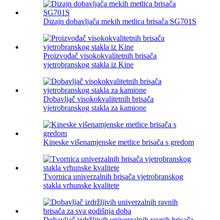
Dizajn dobavljača mekih metlica brisača SG701S
Proizvođač visokokvalitetnih brisača
vjetrobranskog stakla iz Kine
Dobavljač visokokvalitetnih brisača
vjetrobranskog stakla za kamione
Kineske višenamjenske metlice brisača s gredom
Tvornica univerzalnih brisača vjetrobranskog
stakla vrhunske kvalitete
Dobavljač izdržljivih univerzalnih ravnih brisača