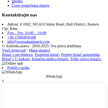
Izložba
Često postavljana pitanja
Kontaktirajte nas
Adresa: # 1002, NO.619 Sishui Road, Huli District, Xiamen
City, Kina
Pon – Pet: 10:00 – 19:00
+86 15960836188
info@sogoodautoparts.com
© Autorska prava - 2010-2025: Sva prava pridržana.
Vrući proizvodi
-
Mapa stranice
Brisač s pet dijelova
,
Trodijelni brisač
,
Prednji brisač automobila
,
Brisač s U-kukom
,
Klasična metlica brisača
,
Teške ručice brisača
,
Pošalji e-poštu
WhatsApp
x