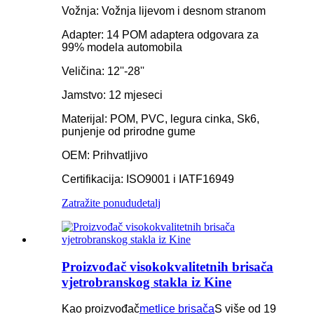
Vožnja: Vožnja lijevom i desnom stranom
Adapter: 14 POM adaptera odgovara za
99% modela automobila
Veličina: 12''-28''
Jamstvo: 12 mjeseci
Materijal: POM, PVC, legura cinka, Sk6,
punjenje od prirodne gume
OEM: Prihvatljivo
Certifikacija: ISO9001 i IATF16949
Zatražite ponudu
detalj
Proizvođač visokokvalitetnih brisača
vjetrobranskog stakla iz Kine
Kao proizvođač
metlice brisača
S više od 19