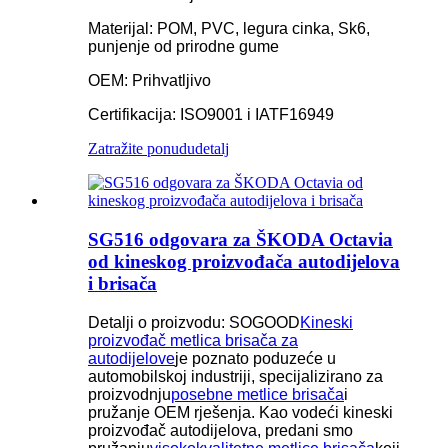
Materijal: POM, PVC, legura cinka, Sk6,
punjenje od prirodne gume
OEM: Prihvatljivo
Certifikacija: ISO9001 i IATF16949
Zatražite ponudu
detalj
SG516 odgovara za ŠKODA Octavia
od kineskog proizvođača autodijelova
i brisača
Detalji o proizvodu: SOGOOD
Kineski
proizvođač metlica brisača za
autodijelove
je poznato poduzeće u
automobilskoj industriji, specijalizirano za
proizvodnju
posebne metlice brisača
i
pružanje OEM rješenja. Kao vodeći kineski
proizvođač autodijelova, predani smo