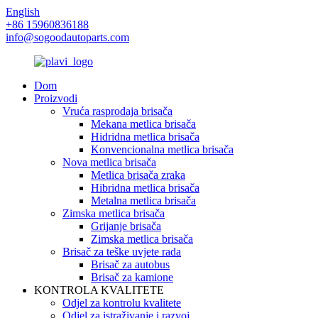
English
+86 15960836188
info@sogoodautoparts.com
Dom
Proizvodi
Vruća rasprodaja brisača
Mekana metlica brisača
Hidridna metlica brisača
Konvencionalna metlica brisača
Nova metlica brisača
Metlica brisača zraka
Hibridna metlica brisača
Metalna metlica brisača
Zimska metlica brisača
Grijanje brisača
Zimska metlica brisača
Brisač za teške uvjete rada
Brisač za autobus
Brisač za kamione
KONTROLA KVALITETE
Odjel za kontrolu kvalitete
Odjel za istraživanje i razvoj