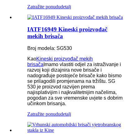
Zatražite ponudu
detalj
IATF16949 Kineski proizvođač
mekih brisača
Broj modela: SG530
Kao
Kineski proizvođač mekih
brisača
Imamo vlastiti odjel za istraživanje i
razvoj koji dizajnira nove brisače i
nadograđuje postojeće brisače kako bismo
se prilagodili promjenama na tržištu. SG
530 je proizvod razvijen prema
najisplativijim i najkvalitetnijim načelima,
pogodan za sve vremenske uvjete s dobrim
učinkom brisanja.
Zatražite ponudu
detalj