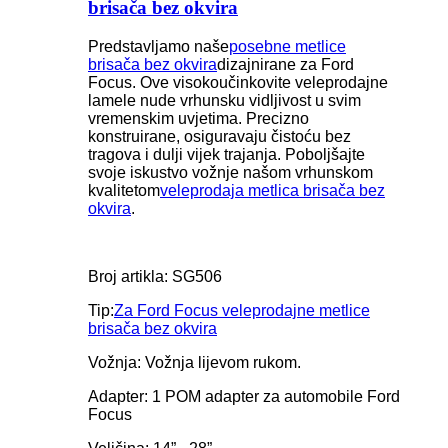
brisača bez okvira
Predstavljamo naše
posebne metlice
brisača bez okvira
dizajnirane za Ford
Focus. Ove visokoučinkovite veleprodajne
lamele nude vrhunsku vidljivost u svim
vremenskim uvjetima. Precizno
konstruirane, osiguravaju čistoću bez
tragova i dulji vijek trajanja. Poboljšajte
svoje iskustvo vožnje našom vrhunskom
kvalitetom
veleprodaja metlica brisača bez
okvira
.
Broj artikla: SG506
Tip:
Za Ford Focus veleprodajne metlice
brisača bez okvira
Vožnja: Vožnja lijevom rukom.
Adapter: 1 POM adapter za automobile Ford
Focus