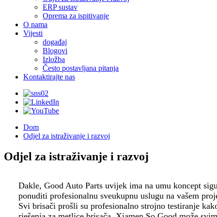
ERP sustav
Oprema za ispitivanje
O nama
Vijesti
događaj
Blogovi
Izložba
Često postavljana pitanja
Kontaktirajte nas
Dom
Odjel za istraživanje i razvoj
Odjel za istraživanje i razvoj
Dakle, Good Auto Parts uvijek ima na umu koncept sigur
ponuditi profesionalnu sveukupnu uslugu na vašem projekt
Svi brisači prošli su profesionalno strojno testiranje ka
rješenja za metlice brisača, Xiamen So Good može svim k