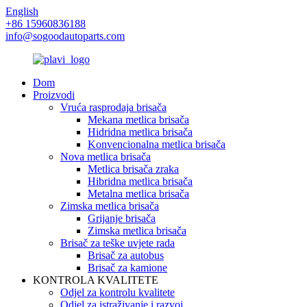
English
+86 15960836188
info@sogoodautoparts.com
Dom
Proizvodi
Vruća rasprodaja brisača
Mekana metlica brisača
Hidridna metlica brisača
Konvencionalna metlica brisača
Nova metlica brisača
Metlica brisača zraka
Hibridna metlica brisača
Metalna metlica brisača
Zimska metlica brisača
Grijanje brisača
Zimska metlica brisača
Brisač za teške uvjete rada
Brisač za autobus
Brisač za kamione
KONTROLA KVALITETE
Odjel za kontrolu kvalitete
Odjel za istraživanje i razvoj