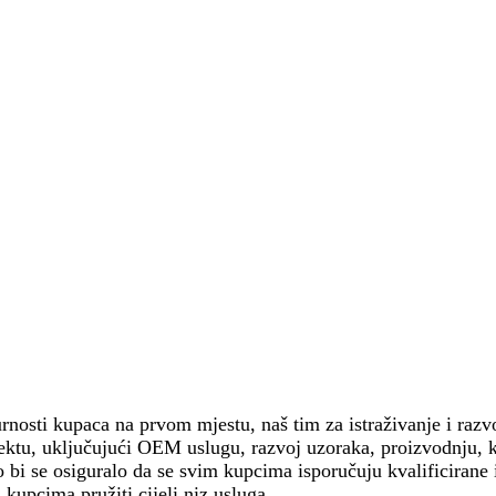
nosti kupaca na prvom mjestu, naš tim za istraživanje i razv
u, uključujući OEM uslugu, razvoj uzoraka, proizvodnju, kontr
ko bi se osiguralo da se svim kupcima isporučuju kvalificirane i
upcima pružiti cijeli niz usluga.