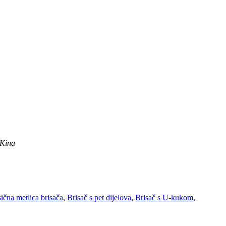
 Kina
ična metlica brisača
,
Brisač s pet dijelova
,
Brisač s U-kukom
,