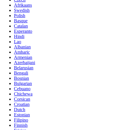
Afrikaans
Swedish
Polish
Basque
Catalan
Esperanto
Hindi
Lao
Albanian
Amharic
Armenian
Azerbaijani
Belarusian
Bengali
Bosnian
Bulgarian
Cebuano
Chichewa
Corsican
Croatian
Dutch
Estonian
Filipino
Finnish