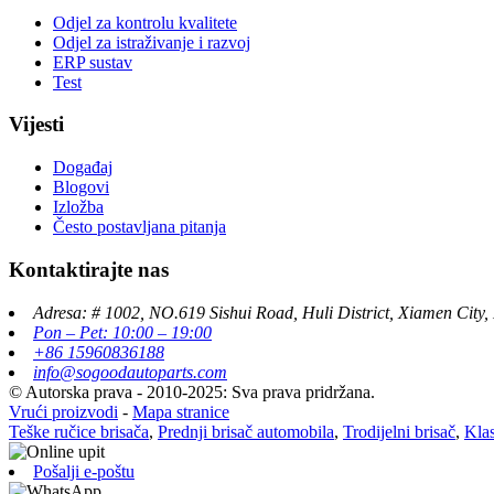
Odjel za kontrolu kvalitete
Odjel za istraživanje i razvoj
ERP sustav
Test
Vijesti
Događaj
Blogovi
Izložba
Često postavljana pitanja
Kontaktirajte nas
Adresa: # 1002, NO.619 Sishui Road, Huli District, Xiamen City,
Pon – Pet: 10:00 – 19:00
+86 15960836188
info@sogoodautoparts.com
© Autorska prava - 2010-2025: Sva prava pridržana.
Vrući proizvodi
-
Mapa stranice
Teške ručice brisača
,
Prednji brisač automobila
,
Trodijelni brisač
,
Klas
Pošalji e-poštu