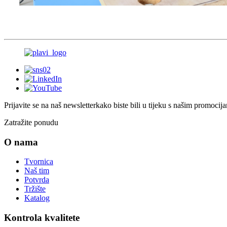
Prijavite se na naš newsletter
kako biste bili u tijeku s našim promoc
Zatražite ponudu
O nama
Tvornica
Naš tim
Potvrda
Tržište
Katalog
Kontrola kvalitete