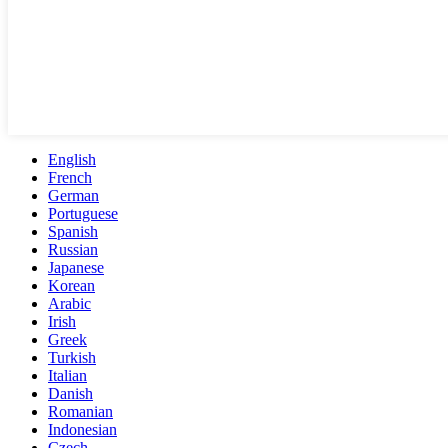
English
French
German
Portuguese
Spanish
Russian
Japanese
Korean
Arabic
Irish
Greek
Turkish
Italian
Danish
Romanian
Indonesian
Czech