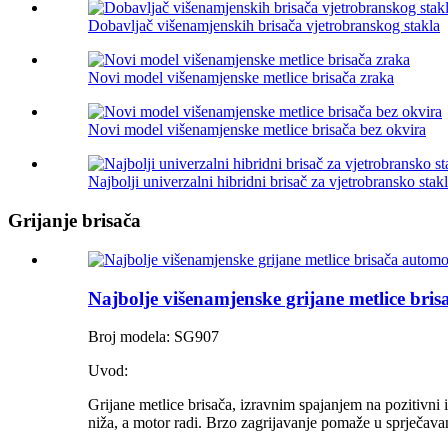
Dobavljač višenamjenskih brisača vjetrobranskog stakla
Novi model višenamjenske metlice brisača zraka
Novi model višenamjenske metlice brisača bez okvira
Najbolji univerzalni hibridni brisač za vjetrobransko sta
Grijanje brisača
Najbolje višenamjenske grijane metlice bris
Broj modela: SG907
Uvod:
Grijane metlice brisača, izravnim spajanjem na pozitivni
niža, a motor radi. Brzo zagrijavanje pomaže u sprječavan