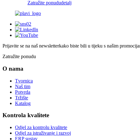
Zatražite ponudu
detalj
Prijavite se na naš newsletter
kako biste bili u tijeku s našim promoc
Zatražite ponudu
O nama
Tvornica
Naš tim
Potvrda
Tržište
Katalog
Kontrola kvalitete
Odjel za kontrolu kvalitete
Odjel za istraživanje i razvoj
ERP sustav