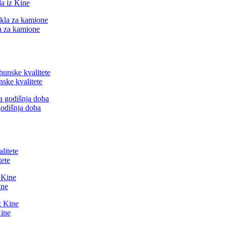
la iz Kine
la za kamione
nske kvalitete
godišnja doba
tete
ine
Kine