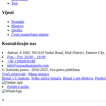
Test
Vijesti
Događaj
Blogovi
Izložba
Često postavljana pitanja
Kontaktirajte nas
Adresa: # 1002, NO.619 Sishui Road, Huli District, Xiamen City,
Pon – Pet: 10:00 – 19:00
+86 15960836188
info@sogoodautoparts.com
© Autorska prava - 2010-2025: Sva prava pridržana.
Vrući proizvodi
-
Mapa stranice
Brisač s U-kukom
,
Teške ručice brisača
,
Brisač s pet dijelova
,
Prednji
Pošalji e-poštu
x