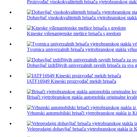
Proizvođač visokokvalitetnih brisača vjetrobranskog stak
Dobavljač visokokvalitetnih brisača vjetrobranskog stak
Kineske višenamjenske metlice brisača s gredom
Tvornica univerzalnih brisača vjetrobranskog stakla vrhu
Dobavljač izdržljivih univerzalnih ravnih brisača za sva 
IATF16949 Kineski proizvođač mekih brisača
Brisači vjetrobranskog stakla automobila originalne kvali
Vrhunski automobilski brisači vjetrobranskog stakla iz K
Veleprodajni dobavljač brisača vjetrobranskog stakla iz 