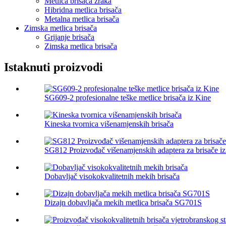
Metlica brisača zraka
Hibridna metlica brisača
Metalna metlica brisača
Zimska metlica brisača
Grijanje brisača
Zimska metlica brisača
Istaknuti proizvodi
SG609-2 profesionalne teške metlice brisača iz Kine
Kineska tvornica višenamjenskih brisača
SG812 Proizvođač višenamjenskih adaptera za brisače i
Dobavljač visokokvalitetnih mekih brisača
Dizajn dobavljača mekih metlica brisača SG701S