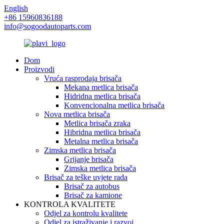
English
+86 15960836188
info@sogoodautoparts.com
Dom
Proizvodi
Vruća rasprodaja brisača
Mekana metlica brisača
Hidridna metlica brisača
Konvencionalna metlica brisača
Nova metlica brisača
Metlica brisača zraka
Hibridna metlica brisača
Metalna metlica brisača
Zimska metlica brisača
Grijanje brisača
Zimska metlica brisača
Brisač za teške uvjete rada
Brisač za autobus
Brisač za kamione
KONTROLA KVALITETE
Odjel za kontrolu kvalitete
Odjel za istraživanje i razvoj