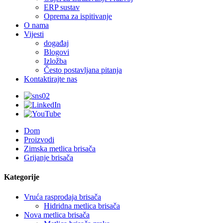
ERP sustav
Oprema za ispitivanje
O nama
Vijesti
događaj
Blogovi
Izložba
Često postavljana pitanja
Kontaktirajte nas
Dom
Proizvodi
Zimska metlica brisača
Grijanje brisača
Kategorije
Vruća rasprodaja brisača
Hidridna metlica brisača
Nova metlica brisača