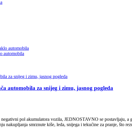
klo automobila
ača automobila za snijeg i zimu, jasnog pogleda
 i negativni pol akumulatora vozila, JEDNOSTAVNO se postavljaju, a grij
ju nakupljanja smrznute kiše, leda, snijega i tekućine za pranje, što re