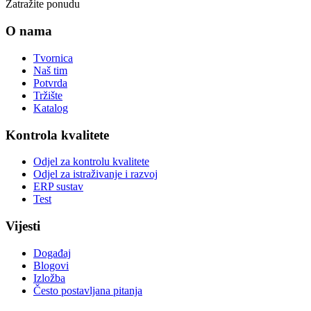
Zatražite ponudu
O nama
Tvornica
Naš tim
Potvrda
Tržište
Katalog
Kontrola kvalitete
Odjel za kontrolu kvalitete
Odjel za istraživanje i razvoj
ERP sustav
Test
Vijesti
Događaj
Blogovi
Izložba
Često postavljana pitanja