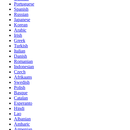
Portuguese
Spanish
Russian
Japanese
Korean
Arabic
Irish
Greek
Turkish
Italian
Danish
Romanian
Indonesian
Czech
Afrikaans
Swedish
Polish
Basque
Catalan
Esperanto
Hindi
Lao
Albanian
Amharic
Armenian