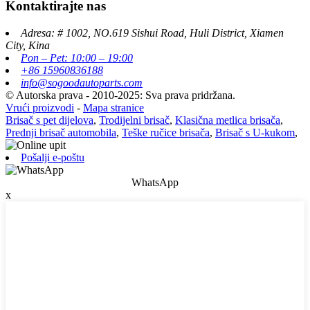
Kontaktirajte nas
Adresa: # 1002, NO.619 Sishui Road, Huli District, Xiamen
City, Kina
Pon – Pet: 10:00 – 19:00
+86 15960836188
info@sogoodautoparts.com
© Autorska prava - 2010-2025: Sva prava pridržana.
Vrući proizvodi
-
Mapa stranice
Brisač s pet dijelova
,
Trodijelni brisač
,
Klasična metlica brisača
,
Prednji brisač automobila
,
Teške ručice brisača
,
Brisač s U-kukom
,
Pošalji e-poštu
WhatsApp
x