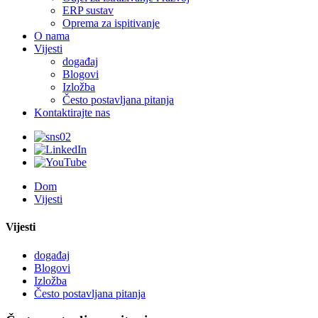
ERP sustav
Oprema za ispitivanje
O nama
Vijesti
događaj
Blogovi
Izložba
Često postavljana pitanja
Kontaktirajte nas
Dom
Vijesti
Vijesti
događaj
Blogovi
Izložba
Često postavljana pitanja