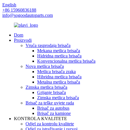
English
+86 15960836188
info@sogoodautoparts.com
Dom
Proizvodi
Vruća rasprodaja brisača
Mekana metlica brisača
Hidridna metlica brisača
Konvencionalna metlica brisača
Nova metlica brisača
Metlica brisača zraka
Hibridna metlica brisača
Metalna metlica brisača
Zimska metlica brisača
Grijanje brisača
Zimska metlica brisača
Brisač za teške uvjete rada
Brisač za autobus
Brisač za kamione
KONTROLA KVALITETE
Odjel za kontrolu kvalitete
Odjel za istraživanje i razvoj